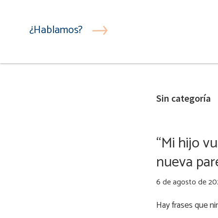
Ir
Ir
a
al
¿Hablamos?
navegación
contenido
principal
principal
Sin categoría
“Mi hijo v
nueva pare
6 de agosto de 2
Hay frases que ni