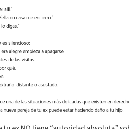
 allí.”
/ella en casa me encierro.”
 lo digas.”
 es silencioso:
 era alegre empieza a apagarse.
es de las visitas.
 por qué.
en.
extraño, distante o asustado.
e una de las situaciones más delicadas que existen en derecho
a nueva pareja de tu ex puede estar haciendo daño a tu hijo.
e tu ex NO tiene “autoridad absoluta” so