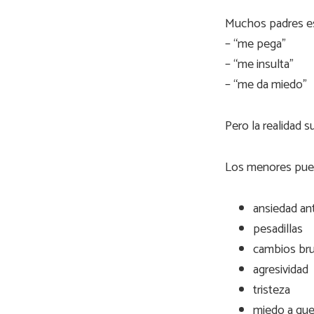
Muchos padres es
– “me pega”
– “me insulta”
– “me da miedo”
Pero la realidad 
Los menores pued
ansiedad ant
pesadillas
cambios br
agresividad
tristeza
miedo a que