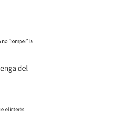
 no “romper” la
venga del
e el interés