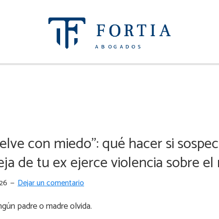
Fortia
Fortia
Abogados
Abogados
uelve con miedo”: qué hacer si sospe
ja de tu ex ejerce violencia sobre e
026
Dejar un comentario
ngún padre o madre olvida.