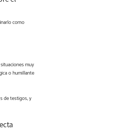
linarlo como
o situaciones muy
ógica o humillante
 de testigos, y
recta