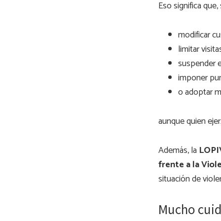
Eso significa que,
modificar c
limitar visita
suspender e
imponer pu
o adoptar m
aunque quien ejer
Además, la
LOPIV
frente a la Viol
situación de violen
Mucho cuida