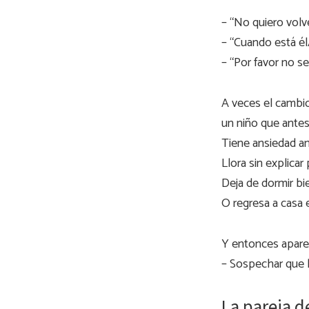
– “No quiero volver
– “Cuando está él
– “Por favor no se
A veces el cambio
un niño que antes
Tiene ansiedad ant
Llora sin explicar
Deja de dormir bi
O regresa a casa 
Y entonces aparec
– Sospechar que l
La pareja d