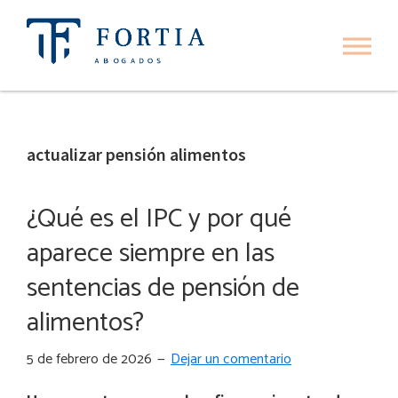
Ir
Ir
a
al
navegación
contenido
Fortia
Fortia
Abogados
principal
principal
Abogados
actualizar pensión alimentos
¿Qué es el IPC y por qué
aparece siempre en las
sentencias de pensión de
alimentos?
5 de febrero de 2026
Dejar un comentario