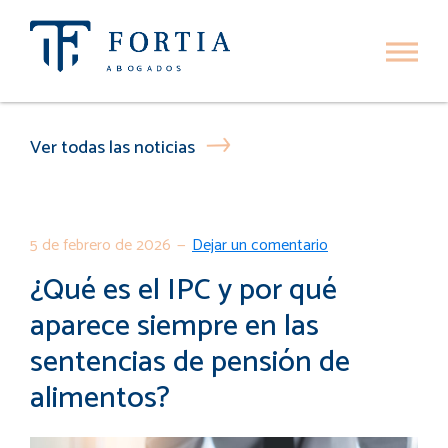
Ir
Ir
a
al
navegación
contenido
Fortia
Fortia
Abogados
principal
principal
Abogados
Ver todas las noticias
5 de febrero de 2026
Dejar un comentario
¿Qué es el IPC y por qué
aparece siempre en las
sentencias de pensión de
alimentos?