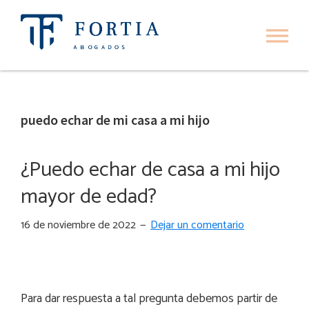
Ir
Ir
a
al
navegación
contenido
Fortia
Fortia
Abogados
principal
principal
Abogados
puedo echar de mi casa a mi hijo
¿Puedo echar de casa a mi hijo
mayor de edad?
16 de noviembre de 2022
Dejar un comentario
Para dar respuesta a tal pregunta debemos partir de