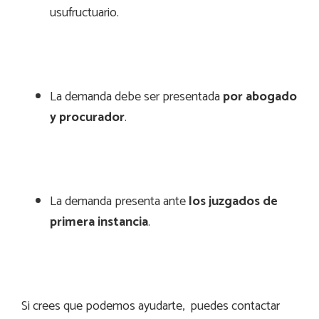
usufructuario.
La demanda debe ser presentada
por abogado
y procurador
.
La demanda presenta ante
los juzgados de
primera instancia
.
Si crees que podemos ayudarte, puedes contactar